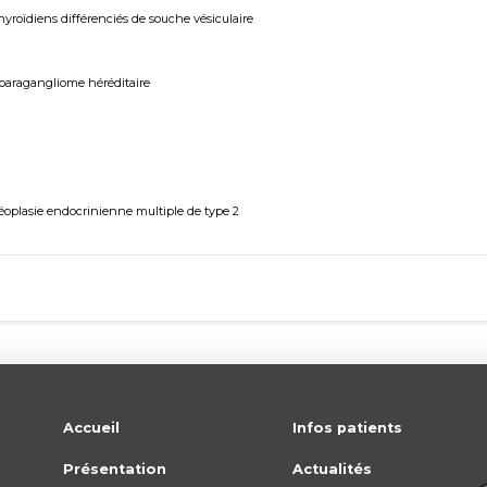
yroïdiens différenciés de souche vésiculaire
paragangliome héréditaire
éoplasie endocrinienne multiple de type 2
Accueil
Infos patients
Présentation
Actualités