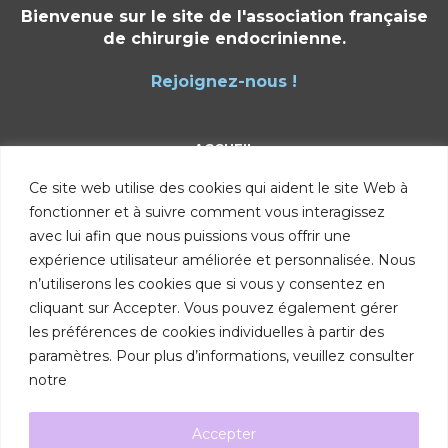
Bienvenue sur le site de l'association française
de chirurgie endocrinienne.
Rejoignez-nous !
ACCUEIL
Ce site web utilise des cookies qui aident le site Web à
Présentation
fonctionner et à suivre comment vous interagissez
Membres
avec lui afin que nous puissions vous offrir une
expérience utilisateur améliorée et personnalisée. Nous
Devenir membre
n’utiliserons les cookies que si vous y consentez en
Diplôme inter-universitaire
cliquant sur Accepter. Vous pouvez également gérer
les préférences de cookies individuelles à partir des
Demande d’adhésion
paramètres. Pour plus d’informations, veuillez consulter
Infos patients
notre
Actualités
Accepter